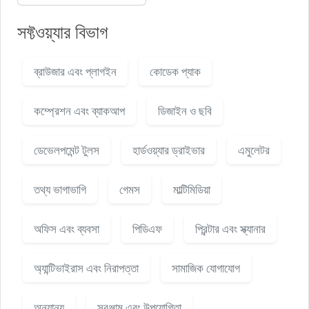
সফ্টওয়্যার বিভাগ
ব্রাউজার এবং প্লাগইন
কোডেক প্যাক
কম্প্রেশন এবং ব্যাকআপ
ডিজাইন ও ছবি
ডেভেলপমেন্ট টুলস
হার্ডওয়্যার ড্রাইভার
এমুলেটর
তথ্য ভাগাভাগি
গেমস
মাল্টিমিডিয়া
অফিস এবং ব্যবসা
পিডিএফ
প্রিন্টার এবং স্ক্যানার
অ্যান্টিভাইরাস এবং নিরাপত্তা
সামাজিক যোগাযোগ
অন্যান্য
সরঞ্জাম এবং উপযোগিতা